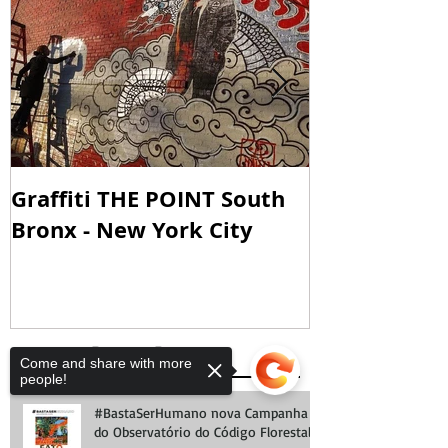
Graffiti THE POINT South
SOUNDING W
Bronx - New York City
SOANDO PA
Recent Posts
Come and share with more
people!
#BastaSerHumano nova Campanha
do Observatório do Código Florestal