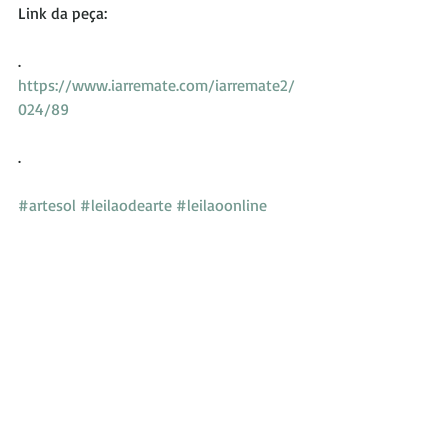
Link da peça:
.
https://www.iarremate.com/iarremate2/
024/89
.
#artesol
#leilaodearte
#leilaoonline