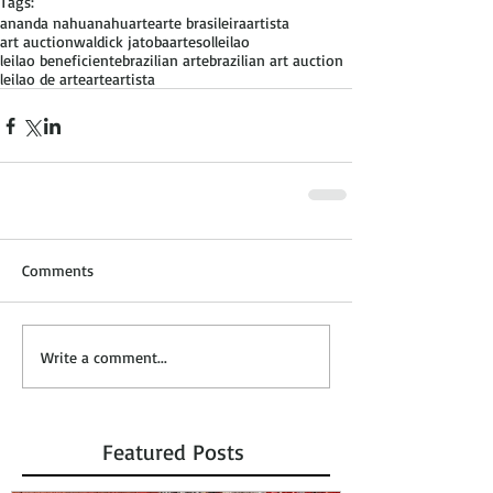
Tags:
ananda nahu
anahu
arte
arte brasileira
artista
art auction
waldick jatoba
artesol
leilao
leilao beneficiente
brazilian arte
brazilian art auction
leilao de arte
arteartista
Comments
Write a comment...
Featured Posts