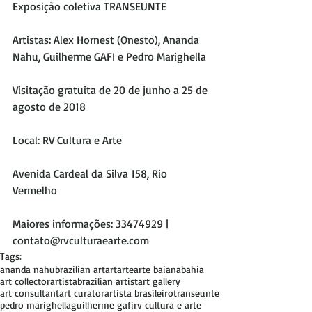
Exposição coletiva TRANSEUNTE
Artistas: Alex Hornest (Onesto), Ananda 
Nahu, Guilherme GAFI e Pedro Marighella
Visitação gratuita de 20 de junho a 25 de 
agosto de 2018
Local: RV Cultura e Arte
Avenida Cardeal da Silva 158, Rio 
Vermelho
Maiores informações: 33474929 | 
contato@rvculturaearte.com
Tags:
ananda nahu
brazilian art
art
arte
arte baiana
bahia
art collector
artista
brazilian artist
art gallery
art consultant
art curator
artista brasileiro
transeunte
pedro marighella
guilherme gafi
rv cultura e arte