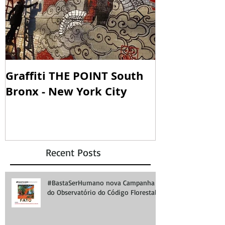
Graffiti THE POINT South
SOUNDING W
Bronx - New York City
SOANDO PA
Recent Posts
#BastaSerHumano nova Campanha
do Observatório do Código Florestal