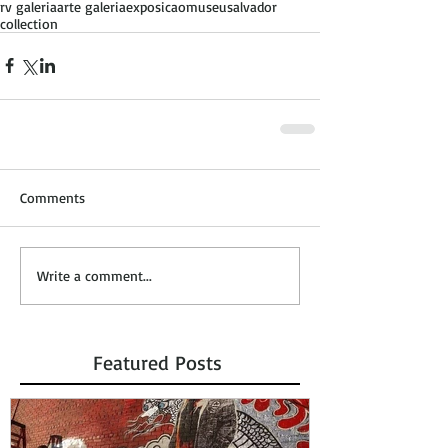
rv galeria
arte galeria
exposicao
museu
salvador
collection
Comments
Write a comment...
Featured Posts