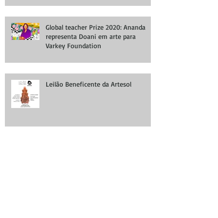
Global teacher Prize 2020: Ananda
representa Doani em arte para
Varkey Foundation
Leilão Beneficente da Artesol
COLOR 4 ACTION: Street art in
support of the Covid emergency