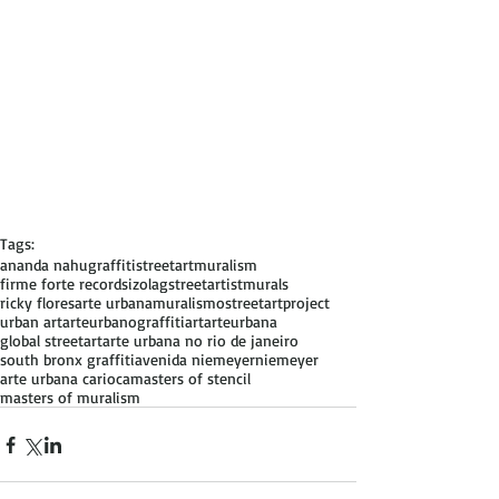
Tags:
ananda nahu
graffiti
streetart
muralism
firme forte records
izolag
streetartist
murals
ricky flores
arte urbana
muralismo
streetartproject
urban art
arteurbano
graffitiart
arteurbana
global streetart
arte urbana no rio de janeiro
south bronx graffiti
avenida niemeyer
niemeyer
arte urbana carioca
masters of stencil
masters of muralism